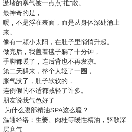
淤堵的寒气被一点点“推”散。
最神奇的是，
暖，不是浮在表面，而是从身体深处涌上
来。
像有一颗小太阳，在肚子里悄悄升起。
做完后，我盖着毯子躺了十分钟，
手脚都暖了，连后背也不再发凉。
第二天醒来，整个人轻了一圈，
胀气没了，肚子软软的，
连例假的不适都减轻了许多。
朋友说我气色好了
为什么腹部精油SPA这么暖？
温通经络：生姜、肉桂等暖性精油，驱散深
层寒气