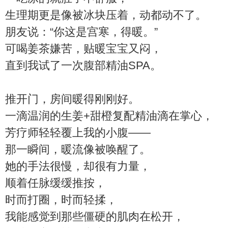
生理期更是像被冰块压着，动都动不了。
朋友说：“你这是宫寒，得暖。”
可喝姜茶嫌苦，贴暖宝宝又闷，
直到我试了一次腹部精油SPA。
推开门，房间暖得刚刚好。
一滴温润的生姜+甜橙复配精油滴在掌心，
芳疗师轻轻覆上我的小腹——
那一瞬间，暖流像被唤醒了。
她的手法很慢，却很有力量，
顺着任脉缓缓推按，
时而打圈，时而轻揉，
我能感觉到那些僵硬的肌肉在松开，