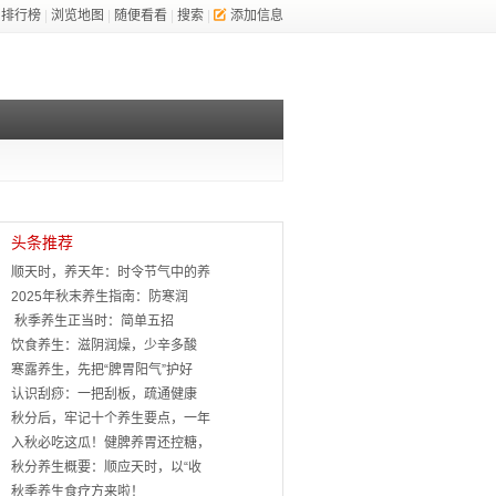
排行榜
|
浏览地图
|
随便看看
|
搜索
|
添加信息
头条推荐
顺天时，养天年：时令节气中的养
2025年秋末养生指南：防寒润
​​ 秋季养生正当时：简单五招
饮食养生：滋阴润燥，少辛多酸
寒露养生，先把“脾胃阳气”护好
​认识刮痧：一把刮板，疏通健康
秋分后，牢记十个养生要点，一年
入秋必吃这瓜！健脾养胃还控糖，
秋分养生概要：顺应天时，以“收
秋季养生食疗方来啦！