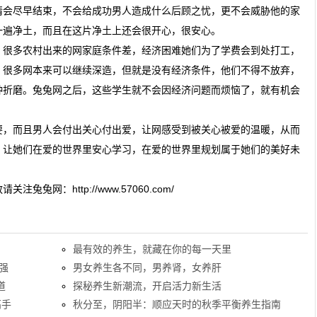
情会尽早结束，不会给成功男人造成什么后顾之忧，更不会威胁他的家
一遍净土，而且在这片净土上还会很开心，很安心。
，很多农村出来的网家庭条件差，经济困难她们为了学费会到处打工，
。很多网本来可以继续深造，但就是没有经济条件，他们不得不放弃，
种折磨。兔兔网之后，这些学生就不会因经济问题而烦恼了，就有机会
要，而且男人会付出关心付出爱，让网感受到被关心被爱的温暖，从而
。让她们在爱的世界里安心学习，在爱的世界里规划属于她们的美好未
兔网：http://www.57060.com/
最有效的养生，就藏在你的每一天里
强
男女养生各不同，男养肾，女养肝
道
探秘养生新潮流，开启活力新生活
高手
秋分至，阴阳半：顺应天时的秋季平衡养生指南