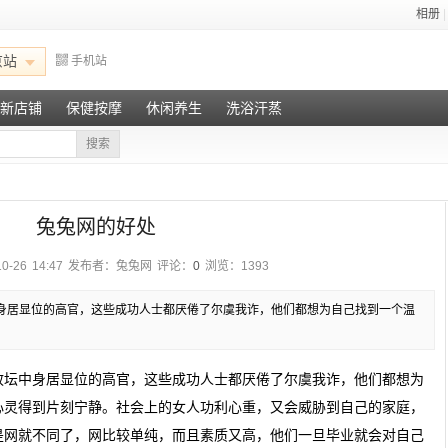
相册
|
京站
手机站
新店铺
保健按摩
休闲养生
洗浴汗蒸
搜索
兔兔网的好处
-26 14:47
发布者：兔兔网
评论：
0
浏览：1393
身居显位的高官，这些成功人士都厌倦了尔虞我诈，他们都想为自己找到一个温
政坛中身居显位的高官，这些成功人士都厌倦了尔虞我诈，他们都想为
心灵得到片刻宁静。社会上的女人功利心重，又会威胁到自己的家庭，
是网就不同了，网比较单纯，而且素质又高，他们一旦毕业就会对自己