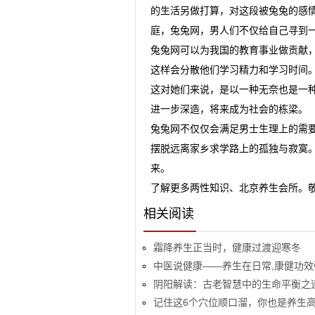
的生活另做打算，对这段被兔兔的感
庭，兔兔网，男人们不仅给自己寻到
兔兔网可以为我国的教育事业做贡献
这样会分散他们学习精力和学习时间
这对她们来说，是以一种无奈也是一
进一步深造，将来成为社会的栋梁。
兔兔网不仅仅会满足男士生理上的需
摆脱远离家乡求学路上的孤独与寂寞
来。
了解更多两性知识、北京养生会所。敬请关注兔
相关阅读
霜降养生正当时，健康过渡迎寒冬
中医说健康——养生在日常,康健功效
阴阳解读：古老智慧中的生命平衡之
记住这6个穴位顺口溜，你也是养生