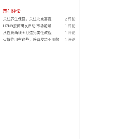
热门评论
关注养生保健，关注北京雾霾
2 评论
H7N9疫苗研发启动 市场前景
1 评论
从性爱曲线图打造完美性教程
1 评论
火罐作用有这些，感冒发烧不用愁
1 评论