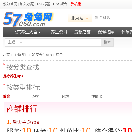
设为首页
|
加入收藏
|
TAG标签
|
RSS聚合
|
手机版
北京站
手机站
北京养生大全
养生资讯
最新店铺
保健按摩
休闲
主题
搜索
北京
»
主题排行
»
足疗养生spa
»
综合
按分类查找:
足疗养生spa
按类型排行:
综合
服务
环境
性价比
商铺排行
1.
后舍主题spa
10
10
10
10
服务:
环境:
性价比:
综合得分: