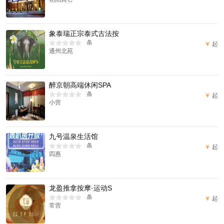
象泰瑞正宗泰式古法按
条
￥
起
通州北苑
醉京朝高端休闲SPA
条
￥
起
小营
九号温泉生活馆
条
￥
起
四惠
龙盈推拿按摩·运动S
条
￥
起
常营