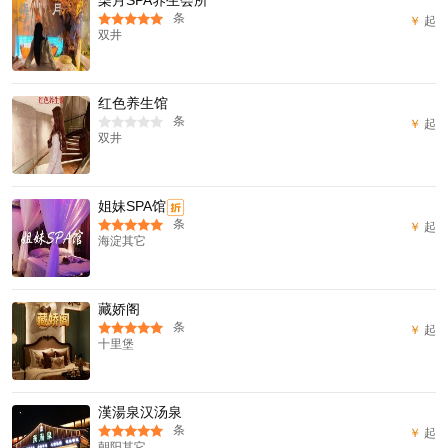
条
￥
起
双井
红色养生馆
条
￥
起
双井
姐妹SPA馆
折
条
￥
起
海淀其它
藏娇阁
条
￥
起
十里堡
漢湯泉汉汤泉
条
￥
起
朝阳其它