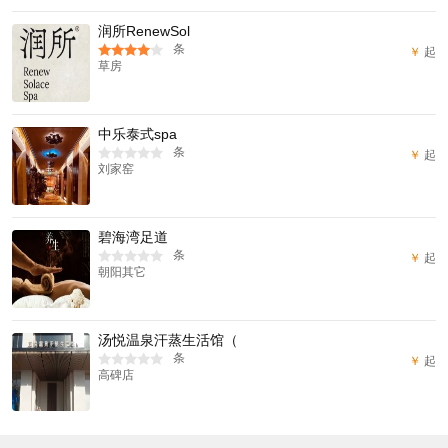
润所RenewSol
条
￥
起
草房
中乐泰式spa
条
￥
起
刘家窑
碧海湾足道
条
￥
起
朝阳其它
汤悦温泉汗蒸生活馆（
条
￥
起
高碑店