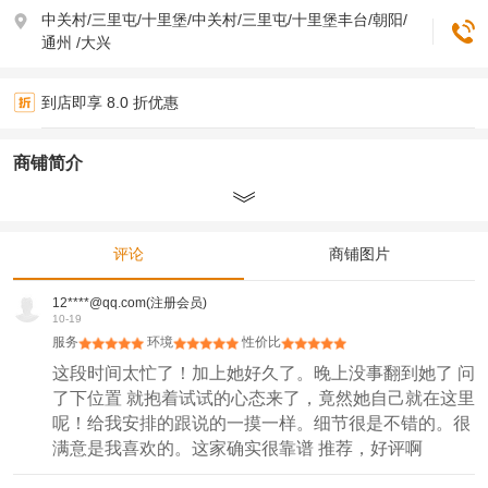
中关村/三里屯/十里堡/中关村/三里屯/十里堡丰台/朝阳/
通州 /大兴
到店即享 8.0 折优惠
商铺简介
评论
商铺图片
12****@qq.com(注册会员)
10-19
服务
环境
性价比
这段时间太忙了！加上她好久了。晚上没事翻到她了 问
了下位置 就抱着试试的心态来了，竟然她自己就在这里
呢！给我安排的跟说的一摸一样。细节很是不错的。很
满意是我喜欢的。这家确实很靠谱 推荐，好评啊