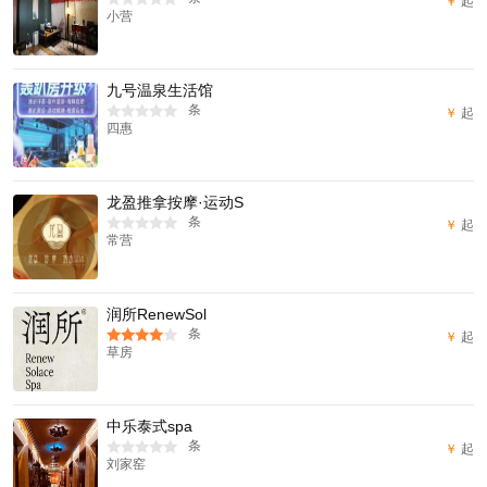
￥
起
小营
九号温泉生活馆
条
￥
起
四惠
龙盈推拿按摩·运动S
条
￥
起
常营
润所RenewSol
条
￥
起
草房
中乐泰式spa
条
￥
起
刘家窑