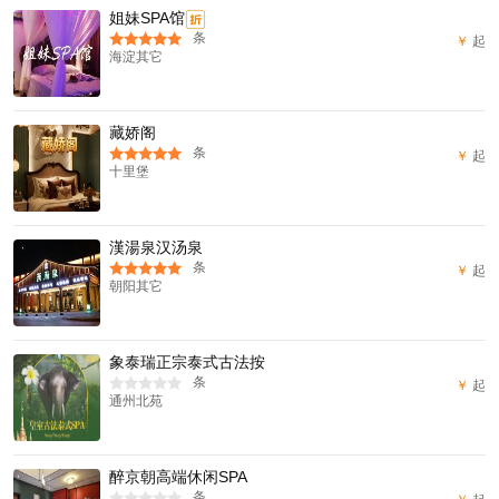
姐妹SPA馆
折
条
￥
起
海淀其它
藏娇阁
条
￥
起
十里堡
漢湯泉汉汤泉
条
￥
起
朝阳其它
象泰瑞正宗泰式古法按
条
￥
起
通州北苑
醉京朝高端休闲SPA
条