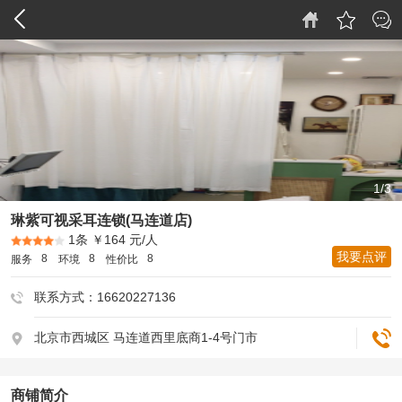
1/3
琳紫可视采耳连锁(马连道店)
1条
￥164 元/人
我要点评
8
8
8
服务
环境
性价比
联系方式：16620227136
北京市西城区 ​马连道西里底商1-4号门市
商铺简介