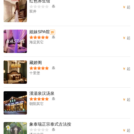
红色养生馆
条
￥
起
双井
姐妹SPA馆
折
条
￥
起
海淀其它
藏娇阁
条
￥
起
十里堡
漢湯泉汉汤泉
条
￥
起
朝阳其它
象泰瑞正宗泰式古法按
条
￥
起