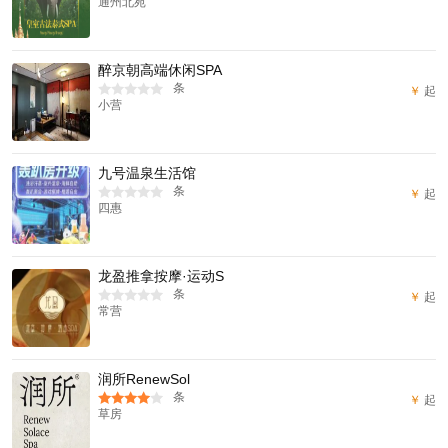
通州北苑
醉京朝高端休闲SPA
条
￥
起
小营
九号温泉生活馆
条
￥
起
四惠
龙盈推拿按摩·运动S
条
￥
起
常营
润所RenewSol
条
￥
起
草房