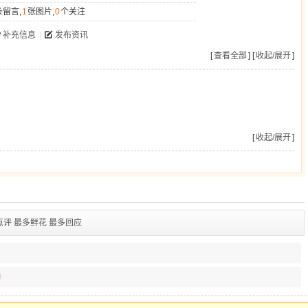
条留言,
1
张图片,
0
个关注
补充信息
|
发布资讯
[
查看全部
] [
收起/展开
]
[
收起/展开
]
点评
最多鲜花
最多回应
册