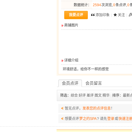
数据统计：
2594
次浏览,
0
条点评,
0
我要点评
添加印象
|
关注
|
商铺图片
详细介绍
环境舒适，给你不一样的感觉
会员点评
会员留言
筛选：
综合
好评
差评
图文
精华
|
排序：
最新
暂无点评，
发表您的点评信息
！
想要点评
梦之约SPA
? 请先
登录
或
快速注