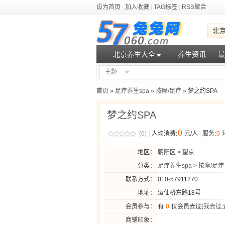
设为首页
|
加入收藏
|
TAG标签
|
RSS聚合
北
北京养生大全
养生资讯
最
主题
首页
»
足疗养生spa
»
按摩/足疗
» 梦之约SPA
梦之约SPA
0
(0)
|
人均消费:
元/人
|
服务:
0
地区：
朝阳区
>
望京
分类：
足疗养生spa
>
按摩/足疗
联系方式：
010-57911270
地址：
酒仙桥东路18号
会员参与：
有
0
位会员去过(
我去过
,
商铺印象：