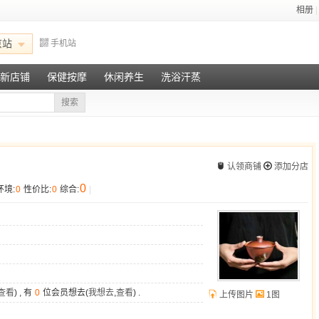
相册
|
京站
手机站
新店铺
保健按摩
休闲养生
洗浴汗蒸
搜索
认领商铺
添加分店
0
环境:
0
性价比:
0
综合:
|
查看
) , 有
0
位会员想去(
我想去
,
查看
) .
上传图片
1图