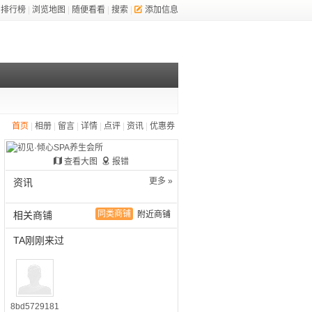
排行榜
|
浏览地图
|
随便看看
|
搜索
|
添加信息
首页
|
相册
|
留言
|
详情
|
点评
|
资讯
|
优惠券
查看大图
报错
更多 »
资讯
同类商铺
相关商铺
附近商铺
TA刚刚来过
8bd5729181