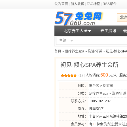
设为首页
|
加入收藏
|
TAG标签
|
RSS聚合
北
北京养生大全
养生资讯
最
主题
首页
»
足疗养生spa
»
洗浴/汗蒸
» 初见·倾心S
初见·倾心SPA养生会所
600
(1)
|
人均消费:
元/人
|
服务:
地区：
丰台区
>
刘家窑
分类：
足疗养生spa
>
洗浴/汗蒸
联系方式：
13051921237
简介：
按摩/足疗
地址：
丰台区南三环东路辅路2
会员参与：
有
0
位会员去过(
我去过
,