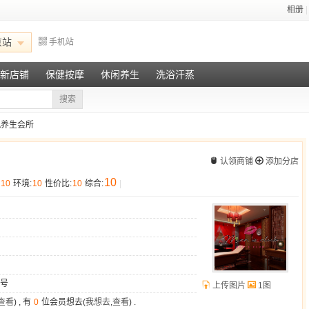
相册
|
京站
手机站
新店铺
保健按摩
休闲养生
洗浴汗蒸
搜索
PA养生会所
认领商铺
添加分店
10
10
环境:
10
性价比:
10
综合:
|
3号
上传图片
1图
查看
) , 有
0
位会员想去(
我想去
,
查看
) .