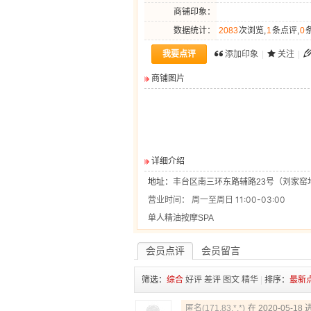
商铺印象：
数据统计：
2083
次浏览,
1
条点评,
0
我要点评
添加印象
|
关注
|
商铺图片
详细介绍
地址：
丰台区南三环东路辅路23号（刘家窑
营业时间：
周一至周日 11:00-03:00
单人精油按摩SPA
会员点评
会员留言
筛选：
综合
好评
差评
图文
精华
|
排序：
最新
匿名(171.83.*.*)
在 2020-05-1