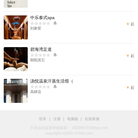
中乐泰式spa
条
￥
起
刘家窑
碧海湾足道
条
￥
起
朝阳其它
汤悦温泉汗蒸生活馆（
条
￥
起
高碑店
登录
|
注册
|
电脑版
|
在线客服
不良信息监督举报邮箱： 1929867035#qq.com
copyright ©2026 57060.com