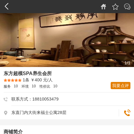
1/1
东方超模SPA养生会所
1条
￥400 元/人
我要点评
10
10
10
服务
环境
性价比
联系方式：18810053479
东直门内大街来福士公寓28层
商铺简介