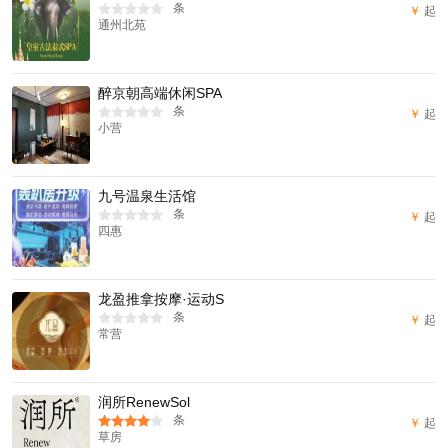
条
￥
起
通州北苑
醉京朝高端休闲SPA
条
￥
起
小营
九号温泉生活馆
条
￥
起
四惠
龙盈推拿按摩·运动S
条
￥
起
常营
润所RenewSol
条
￥
起
草房