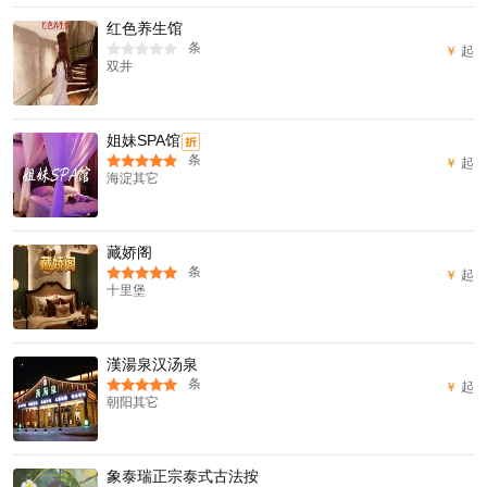
红色养生馆
条
￥
起
双井
姐妹SPA馆
折
条
￥
起
海淀其它
藏娇阁
条
￥
起
十里堡
漢湯泉汉汤泉
条
￥
起
朝阳其它
象泰瑞正宗泰式古法按