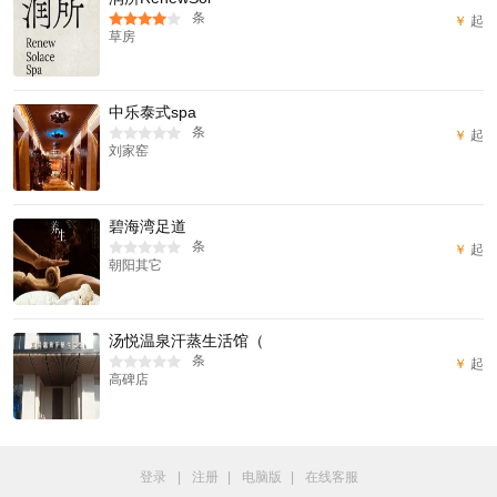
条
￥
起
草房
中乐泰式spa
条
￥
起
刘家窑
碧海湾足道
条
￥
起
朝阳其它
汤悦温泉汗蒸生活馆（
条
￥
起
高碑店
登录
|
注册
|
电脑版
|
在线客服