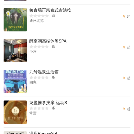
象泰瑞正宗泰式古法按
条
￥
起
通州北苑
醉京朝高端休闲SPA
条
￥
起
小营
九号温泉生活馆
条
￥
起
四惠
龙盈推拿按摩·运动S
条
￥
起
常营
润所RenewSol