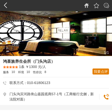
1/1
鸿喜族养生会所（门头沟店）
1条
￥1300 元/人
我要点评
10
10
8
服务
环境
性价比
联系方式：010-61806123
门头沟滨河路倚山嘉园底商57-1号（工商银行北侧，新
法院对面）