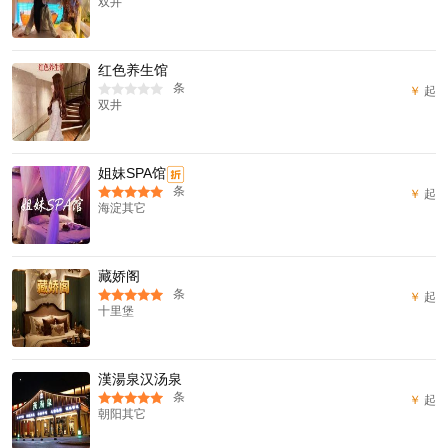
双井
红色养生馆
条
￥
起
双井
姐妹SPA馆
折
条
￥
起
海淀其它
藏娇阁
条
￥
起
十里堡
漢湯泉汉汤泉
条
￥
起
朝阳其它