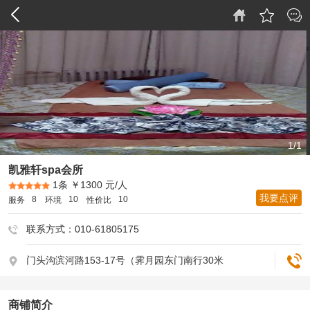
1/1
凯雅轩spa会所
1条
￥1300 元/人
我要点评
8
10
10
服务
环境
性价比
联系方式：010-61805175
门头沟滨河路153-17号（霁月园东门南行30米
商铺简介