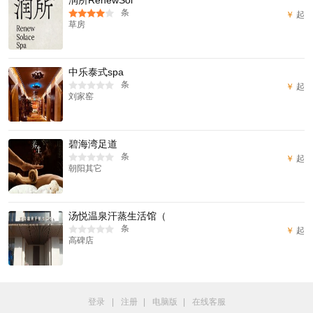
条
￥
起
草房
中乐泰式spa
条
￥
起
刘家窑
碧海湾足道
条
￥
起
朝阳其它
汤悦温泉汗蒸生活馆（
条
￥
起
高碑店
登录
|
注册
|
电脑版
|
在线客服