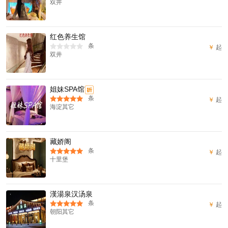
双井
红色养生馆
条
￥
起
双井
姐妹SPA馆
折
条
￥
起
海淀其它
藏娇阁
条
￥
起
十里堡
漢湯泉汉汤泉
条
￥
起
朝阳其它