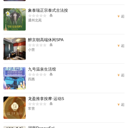
象泰瑞正宗泰式古法按
条
￥
起
通州北苑
醉京朝高端休闲SPA
条
￥
起
小营
九号温泉生活馆
条
￥
起
四惠
龙盈推拿按摩·运动S
条
￥
起
常营
润所RenewSol