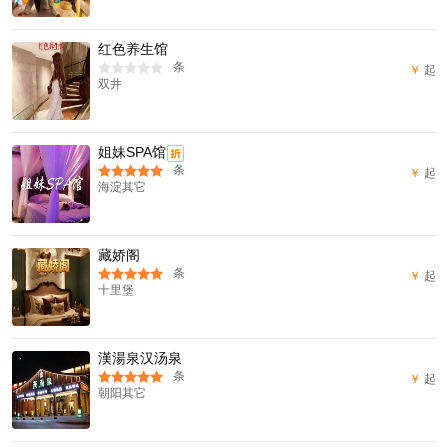
红色养生馆
条
￥
起
双井
姐妹SPA馆
折
条
￥
起
海淀其它
藏娇阁
条
￥
起
十里堡
漢湯泉汉汤泉
条
￥
起
朝阳其它