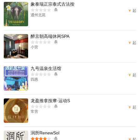
象泰瑞正宗泰式古法按
条
￥
起
通州北苑
醉京朝高端休闲SPA
条
￥
起
小营
九号温泉生活馆
条
￥
起
四惠
龙盈推拿按摩·运动S
条
￥
起
常营
润所RenewSol
条
￥
起