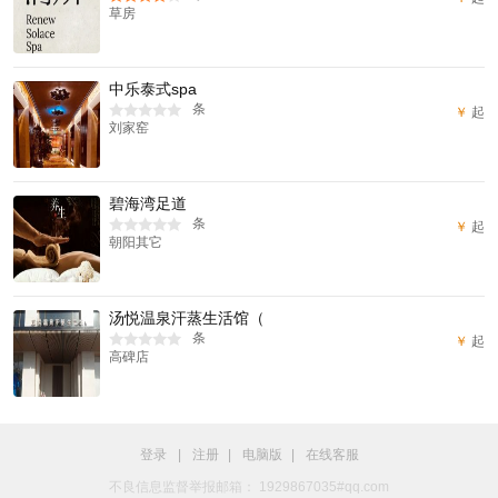
草房
中乐泰式spa
条
￥
起
刘家窑
碧海湾足道
条
￥
起
朝阳其它
汤悦温泉汗蒸生活馆（
条
￥
起
高碑店
登录
|
注册
|
电脑版
|
在线客服
不良信息监督举报邮箱： 1929867035#qq.com