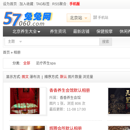
设为首页
|
加入收藏
|
TAG标签
|
RSS聚合
|
手机版
北京站
手机站
北京养生大全
养生资讯
最新店铺
保健按摩
休闲
主题
搜索
首页
»
相册
分类:
全部
足疗养生spa
显示方式:
图文
瀑布流
| 排序方式:
默认
图片数量
浏览量
香香养生会馆默认相册
所属：
香香养生会馆
图片 1 张，浏览 806 次
最后更新：11-08 17:00
辉腾会所默认相册