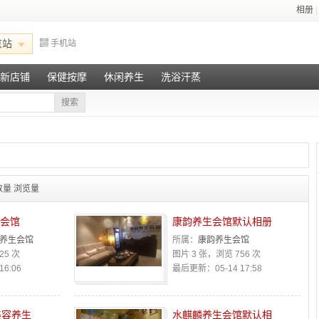
相册
|
京站
手机站
新店铺
保健按摩
休闲养生
洗浴汗蒸
搜索
数量
浏览量
生会馆
康韵养生会馆默认相册
A养生会馆
所属：
康韵养生会馆
25 次
图片 3 张，浏览 756 次
6:06
最后更新：05-14 17:58
美容养生
水麒麟养生会馆默认相