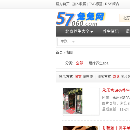
设为首页
|
加入收藏
|
TAG标签
|
RSS聚合
北
北京养生大全
养生资讯
最
主题
首页
»
相册
分类:
全部
足疗养生spa
显示方式:
图文
瀑布流
| 排序方式:
默认
图片
永乐宫SPA养
所属：
永乐宫SP
图片 2 张，浏览 8
最后更新：11-24 1
艾莱雅士男子