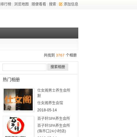
排行榜
|
浏览地图
|
随便看看
|
搜索
|
添加信息
共找到
3767
个相册
搜索相册
热门相册
仕女阁男士养生会所
默
仕女阁养生会馆
2018-05-14
百子轩SPA养生会所
百子轩SPA养生会所
(珠市口24小时店)