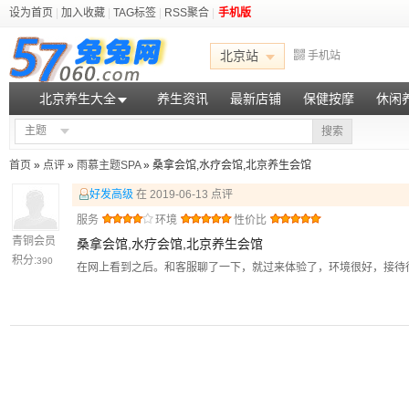
设为首页
|
加入收藏
|
TAG标签
|
RSS聚合
|
手机版
北京站
手机站
北京养生大全
养生资讯
最新店铺
保健按摩
休闲
主题
搜索
首页
»
点评
»
雨慕主题SPA
» 桑拿会馆,水疗会馆,北京养生会馆
好发高级
在 2019-06-13 点评
服务
环境
性价比
青铜会员
桑拿会馆,水疗会馆,北京养生会馆
积分:
390
在网上看到之后。和客服聊了一下，就过来体验了，环境很好，接待