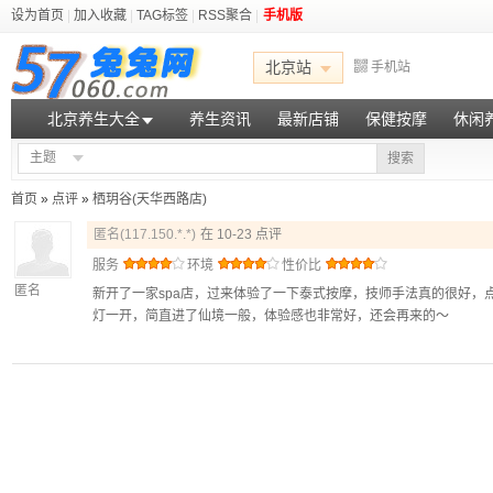
设为首页
|
加入收藏
|
TAG标签
|
RSS聚合
|
手机版
北京站
手机站
北京养生大全
养生资讯
最新店铺
保健按摩
休闲
主题
搜索
首页
»
点评
»
栖玥谷(天华西路店)
匿名(117.150.*.*)
在 10-23 点评
服务
环境
性价比
匿名
新开了一家spa店，过来体验了一下泰式按摩，技师手法真的很好，
灯一开，简直进了仙境一般，体验感也非常好，还会再来的～