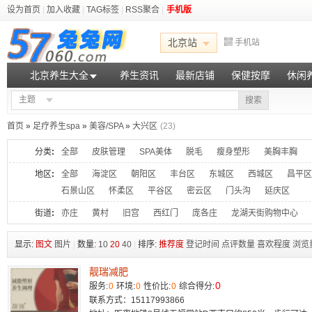
设为首页
|
加入收藏
|
TAG标签
|
RSS聚合
|
手机版
北京站
手机站
北京养生大全
养生资讯
最新店铺
保健按摩
休闲
主题
搜索
首页
»
足疗养生spa
»
美容/SPA
»
大兴区
(23)
分类
:
全部
皮肤管理
SPA美体
脱毛
瘦身塑形
美胸丰胸
地区
:
全部
海淀区
朝阳区
丰台区
东城区
西城区
昌平区
石景山区
怀柔区
平谷区
密云区
门头沟
延庆区
街道
:
亦庄
黄村
旧宫
西红门
庞各庄
龙湖天街购物中心
显示:
图文
图片
|
数量:
10
20
40
|
排序:
推荐度
登记时间
点评数量
喜欢程度
浏览
靓瑞减肥
0
服务:
0
环境:
0
性价比:
0
综合得分:
联系方式：15117993866