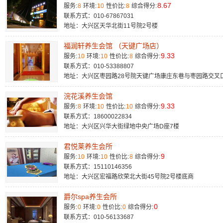
8.67
服务:
8
环境:
10
性价比:
8
综合得分:
联系方式：010-67867031
地址：大兴区天华北街11号院2号楼​
福润轩养生会馆 （天键广场店）
9.33
服务:
10
环境:
10
性价比:
8
综合得分:
联系方式：010-53388807
地址：大兴区枣园路28号院天键广场康庄东巷与枣园路交叉口
浣花溪养生会馆
9.33
服务:
8
环境:
10
性价比:
10
综合得分:
联系方式：18600022834
地址：大兴区兴华大街绿地中央广场D座7楼​
君悦莱养生会所
9
服务:
10
环境:
10
性价比:
8
综合得分:
联系方式：15110146356
地址：大兴区宏福路欣荣北大街45号院2号楼底商
爵尔spa养生会所
0
服务:
0
环境:
0
性价比:
0
综合得分:
联系方式：010-56133687