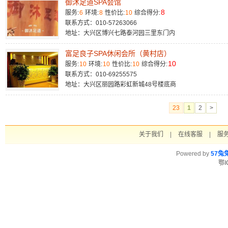
御沐足道SPA会馆
8
服务:
6
环境:
8
性价比:
10
综合得分:
联系方式：010-57263066
地址：大兴区博兴七路泰河园三里东门内
富足良子SPA休闲会所（黄村店）
10
服务:
10
环境:
10
性价比:
10
综合得分:
联系方式：010-69255575
地址：大兴区丽园路彩虹新城48号楼底商
23
1
2
>
关于我们
|
在线客服
|
服
Powered by
57兔
鄂I