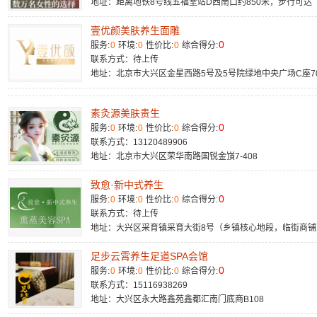
地址：距离地铁8号线五福堂站D西南口约850米，步行可达
壹优颜美肤养生面雕
0
服务:
0
环境:
0
性价比:
0
综合得分:
联系方式：待上传
地址：北京市大兴区金星西路5号及5号院绿地中央广场C座7
素灸源美肤贵生
0
服务:
0
环境:
0
性价比:
0
综合得分:
联系方式：13120489906
地址：北京市大兴区荣华南路国锐金嵿7-408
致愈·新中式养生
0
服务:
0
环境:
0
性价比:
0
综合得分:
联系方式：待上传
地址：大兴区采育镇采育大街8号（乡镇核心地段，临街商铺
足步云霄养生足道SPA会馆
0
服务:
0
环境:
0
性价比:
0
综合得分:
联系方式：15116938269
地址：大兴区永大路鑫苑鑫都汇南门底商B108