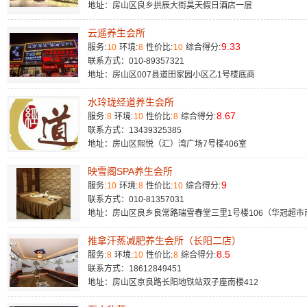
地址：房山区良乡拱辰大街昊天假日酒店一层​
云遥养生会所
9.33
服务:
10
环境:
8
性价比:
10
综合得分:
联系方式：010-89357321
地址：房山区007县道田家园小区乙1号楼底商​
水玲珑经道养生会所
8.67
服务:
8
环境:
10
性价比:
8
综合得分:
联系方式：13439325385
地址：房山区熙悦（汇）湾广场7号楼406室
映雪阁SPA养生会所
9
服务:
10
环境:
8
性价比:
10
综合得分:
联系方式：010-81357031
地址：房山区良乡良常路瑞雪春堂三里1号楼106（华冠超市
推拿汗蒸减肥养生会所（长阳二店）
8.5
服务:
8
环境:
10
性价比:
8
综合得分:
联系方式：18612849451
地址：房山区京良路长阳地铁站双子座南楼412