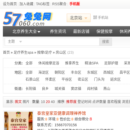
设为首页
|
加入收藏
|
TAG标签
|
RSS聚合
|
手机版
北京站
手机站
北京养生大全
养生资讯
最新店铺
保健按摩
休闲
主题
搜索
首页
»
足疗养生spa
»
按摩/足疗
»
房山区
(23)
分类
:
全部
休闲按摩足浴
推拿养生
精油SPA
足部护理
采
地区
:
全部
海淀区
朝阳区
丰台区
东城区
西城区
昌平区
石景山区
怀柔区
平谷区
密云区
门头沟
延庆区
街道
:
长阳镇
良乡
城关镇
窦店镇
阎村镇
燕山
显示:
图文
图片
|
数量:
10
20
40
|
排序:
推荐度
登记时间
点评数量
喜欢程度
浏览
泰宫皇家亚健康调理禅养馆
8
服务:
8
环境:
8
性价比:
8
综合得分:
联系方式：15667070156