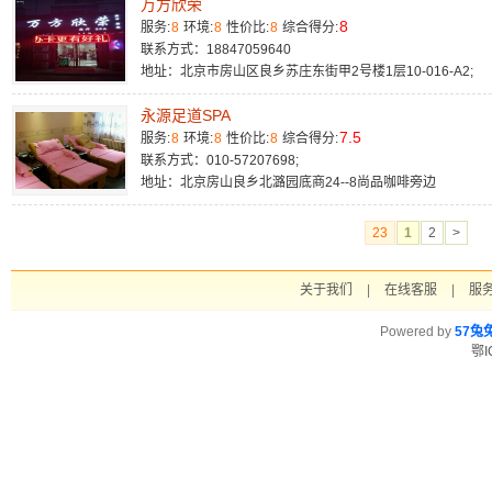
万方欣荣
8
服务:
8
环境:
8
性价比:
8
综合得分:
联系方式：18847059640
地址：北京市房山区良乡苏庄东街甲2号楼1层10-016-A2;
永源足道SPA
7.5
服务:
8
环境:
8
性价比:
8
综合得分:
联系方式：010-57207698;
地址：北京房山良乡北潞园底商24--8尚品咖啡旁边
23
1
2
>
关于我们
|
在线客服
|
服
Powered by
57兔
鄂I