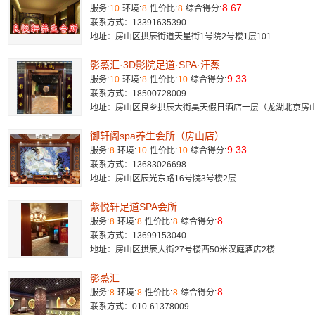
8.67
服务:
10
环境:
8
性价比:
8
综合得分:
联系方式：13391635390
地址：房山区拱辰街道天星街1号院2号楼1层101
影蒸汇·3D影院足道·SPA·汗蒸
9.33
服务:
10
环境:
8
性价比:
10
综合得分:
联系方式：18500728009
地址：房山区良乡拱辰大街昊天假日酒店一层（龙湖北京房
御轩阁spa养生会所（房山店）
9.33
服务:
8
环境:
10
性价比:
10
综合得分:
联系方式：13683026698
地址：房山区辰光东路16号院3号楼2层
紫悦轩足道SPA会所
8
服务:
8
环境:
8
性价比:
8
综合得分:
联系方式：13699153040
地址：房山区拱辰大街27号楼西50米汉庭酒店2楼​
影蒸汇
8
服务:
8
环境:
8
性价比:
8
综合得分:
联系方式：010-61378009