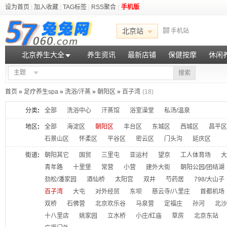
设为首页
|
加入收藏
|
TAG标签
|
RSS聚合
|
手机版
北京站
手机站
北京养生大全
养生资讯
最新店铺
保健按摩
休闲
主题
搜索
首页
»
足疗养生spa
»
洗浴/汗蒸
»
朝阳区
»
百子湾
(18)
分类
:
全部
洗浴中心
汗蒸馆
浴室澡堂
私汤/温泉
地区
:
全部
海淀区
朝阳区
丰台区
东城区
西城区
昌平区
石景山区
怀柔区
平谷区
密云区
门头沟
延庆区
街道
:
朝阳其它
国贸
三里屯
亚运村
望京
工人体育场
大
青年路
十里堡
常营
小营
建外大街
朝阳公园/团结湖
劲松/潘家园
酒仙桥
太阳宫
双井
芍药居
798/大山子
百子湾
大屯
对外经贸
东坝
慈云寺/八里庄
首都机场
双桥
石佛营
北京欢乐谷
马泉营
定福庄
孙河
北沙
十八里店
姚家园
立水桥
小庄/红庙
草房
北京东站