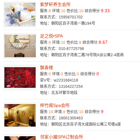
紫梦轩养生会所
9.33
服务:
8
环境:
10
性价比:
10
综合得分:
联系方式：15958701702
地址：朝阳区百子湾南一路194号​
足之悦•SPA
8.67
服务:
8
环境:
10
性价比:
8
综合得分:
联系方式：010-87725798
地址：朝阳区百子湾南二路78号院A派公寓2-4底商​
飘香楼
0
服务:
0
环境:
0
性价比:
0
综合得分:
官V号：w2231684118
联系方式：13164227254
地址：北五环繁华地段
梓竹阁Spa会所
9
服务:
10
环境:
8
性价比:
10
综合得分:
联系方式：18001300463
地址：朝阳区北京百子湾大成国际公寓三号楼a座
邻家小媚SPA订制会所