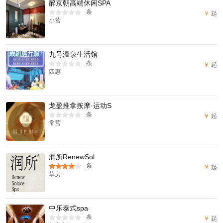
醉京朝高端休闲SPA
条
￥
起
小营
九号温泉生活馆
条
￥
起
四惠
龙盈推拿按摩·运动S
条
￥
起
常营
润所RenewSol
条
￥
起
草房
中乐泰式spa
条
￥
起