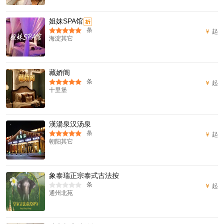
姐妹SPA馆
折
条
￥
起
海淀其它
藏娇阁
条
￥
起
十里堡
漢湯泉汉汤泉
条
￥
起
朝阳其它
象泰瑞正宗泰式古法按
条
￥
起
通州北苑