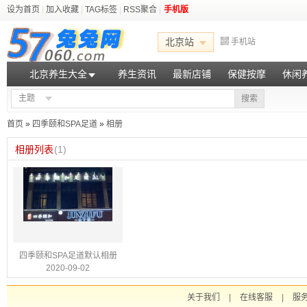
设为首页
|
加入收藏
|
TAG标签
|
RSS聚合
|
手机版
北京站
手机站
北京养生大全
养生资讯
最新店铺
保健按摩
休闲
主题
搜索
首页
»
四季颐和SPA足道
»
相册
相册列表
(1)
四季颐和SPA足道默认相册
2020-09-02
关于我们
|
在线客服
|
服