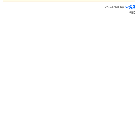
Powered by
57兔
鄂I