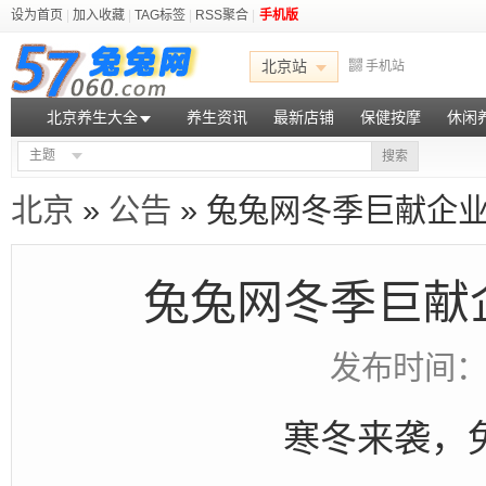
设为首页
|
加入收藏
|
TAG标签
|
RSS聚合
|
手机版
北京站
手机站
北京养生大全
养生资讯
最新店铺
保健按摩
休闲
主题
搜索
北京
»
公告
» 兔兔网冬季巨献企业
兔兔网冬季巨献
发布时间：201
寒冬来袭，