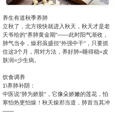
养生有道秋季养肺
立秋了，北方很快就进入秋天，秋天才是老
天爷给的"养肺黄金期"——此时阳气渐收，
肺气当令，燥邪虽盛但"外强中干"，只要抓
住这3个月，用对方法，养好肺=睡得稳=皮
肤润=少生病。
饮食调养
1\养肺补阴：
中医说"肺为娇脏"，它像朵娇嫩的莲花，怕
寒怕热更怕燥！秋天燥邪当道，肺首当其冲
——