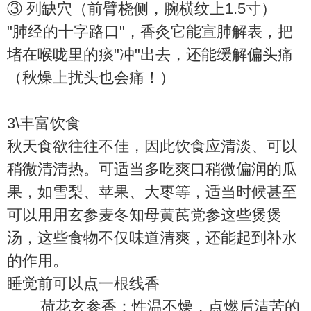
③ 列缺穴（前臂桡侧，腕横纹上1.5寸）
"肺经的十字路口"，香灸它能宣肺解表，把
堵在喉咙里的痰"冲"出去，还能缓解偏头痛
（秋燥上扰头也会痛！）
3\丰富饮食
秋天食欲往往不佳，因此饮食应清淡、可以
稍微清清热。可适当多吃爽口稍微偏润的瓜
果，如雪梨、苹果、大枣等，适当时候甚至
可以用用玄参麦冬知母黄芪党参这些煲煲
汤，这些食物不仅味道清爽，还能起到补水
的作用。
睡觉前可以点一根线香
荷花玄参香：性温不燥，点燃后清苦的