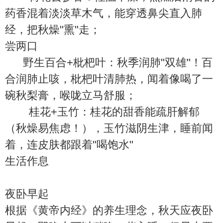
药香混着淡淡草木气，能穿透鼻尖直入肺
经，把秋燥"熏"走；
尝两口
野生百合+枇杷叶：秋季润肺"双雄"！百
合润肺止咳，枇杷叶清肺热，闻着像喝了一
碗秋梨膏，喉咙立马舒服；
桂花+玉竹：桂花的甜香能疏肝解郁
（秋燥易焦虑！），玉竹滋阴生津，睡前闻
着，连皮肤都跟着"喝饱水"
生活作息
夜卧早起
根据《黄帝内经》的养生理念，秋天应夜卧