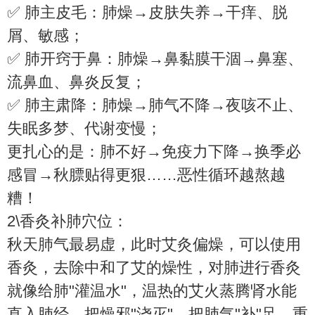
✅ 肺主皮毛：肺燥→皮肤失养→干痒、脱
屑、敏感；
✅ 肺开窍于鼻：肺燥→鼻黏膜干涸→鼻塞、
流鼻血、鼻炎反复；
✅ 肺主肃降：肺燥→肺气不降→夜咳不止、
失眠多梦、代谢变慢；
更扎心的是：肺不好→免疫力下降→换季必
感冒→秋膘贴得更狠……恶性循环越熬越
糟！
2\香灸补肺穴位：
秋天肺气最易虚，此时艾灸偏燥，可以使用
香灸，去除中和了艾的燥性，对肺进行香灸
就像给肺"灌温水"，温热的艾火蒸腾肾水能
直入肺经，把燥邪"浇灭"、把肺气"补"足。重