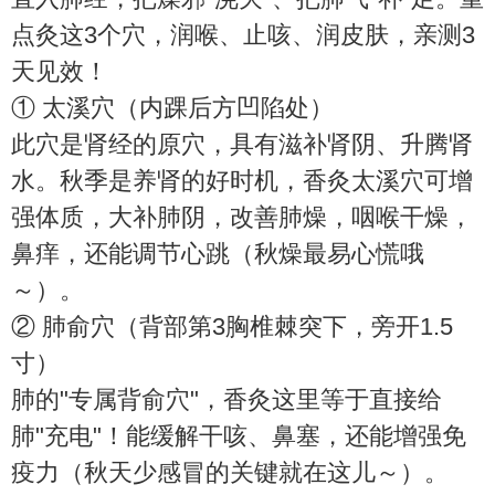
点灸这3个穴，润喉、止咳、润皮肤，亲测3
天见效！
① 太溪穴（内踝后方凹陷处）
此穴是肾经的原穴，具有滋补肾阴、升腾肾
水。秋季是养肾的好时机，香灸太溪穴可增
强体质，大补肺阴，改善肺燥，咽喉干燥，
鼻痒，还能调节心跳（秋燥最易心慌哦
～）。
② 肺俞穴（背部第3胸椎棘突下，旁开1.5
寸）
肺的"专属背俞穴"，香灸这里等于直接给
肺"充电"！能缓解干咳、鼻塞，还能增强免
疫力（秋天少感冒的关键就在这儿～）。